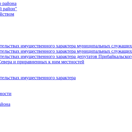
о района
й район"
йством
язательствах имущественного характера муниципальных служащ
язательствах имущественного характера муниципальных служащи
зательствах имущественного характера депутатов Прибайкальско
Севера и приравненных к ним местностей
ательствах имущественного характера
ности
айона