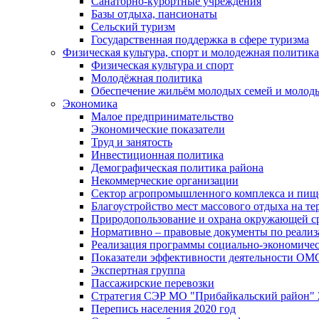
Санаторно-курортные учреждения
Базы отдыха, пансионаты
Сельский туризм
Государственная поддержка в сфере туризма
Физическая культура, спорт и молодежная политика
Физическая культура и спорт
Молодёжная политика
Обеспечение жильём молодых семей и молод
Экономика
Малое предпринимательство
Экономические показатели
Труд и занятость
Инвестиционная политика
Демографическая политика района
Некоммерческие организации
Сектор агропромышленного комплекса и пи
Благоустройство мест массового отдыха на 
Природопользование и охрана окружающей с
Нормативно – правовые документы по реали
Реализация программы социально-экономиче
Показатели эффективности деятельности О
Экспертная группа
Пассажирские перевозки
Стратегия СЭР МО "Прибайкальский район" 2
Перепись населения 2020 год