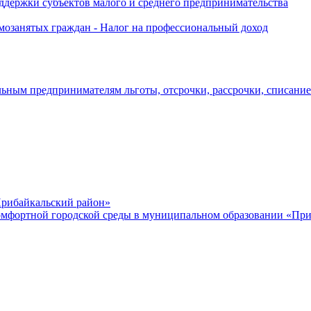
держки субъектов малого и среднего предпринимательства
озанятых граждан - Налог на профессиональный доход
ьным предпринимателям льготы, отсрочки, рассрочки, списани
рибайкальский район»
мфортной городской среды в муниципальном образовании «Приб