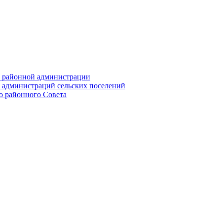
их районной администрации
х администраций сельских поселений
го районного Совета