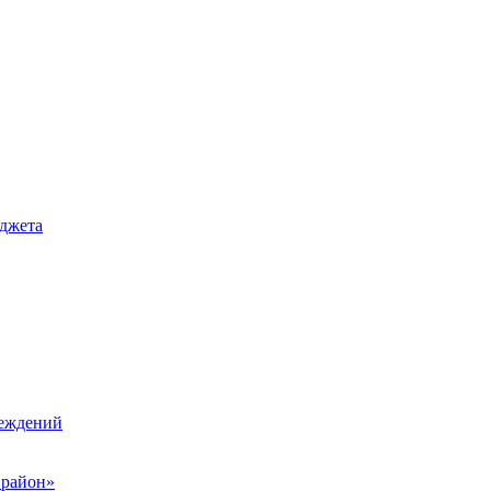
джета
реждений
 район»