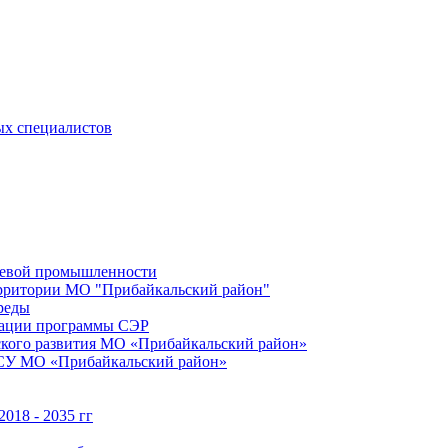
ых специалистов
щевой промышленности
территории МО "Прибайкальский район"
реды
зации программы СЭР
ского развития МО «Прибайкальский район»
МСУ МО «Прибайкальский район»
018 - 2035 гг