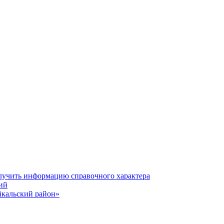
олучить информацию справочного характера
ий
йкальский район»