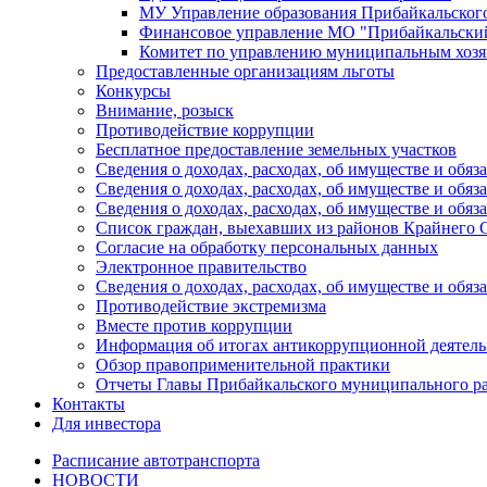
МУ Управление образования Прибайкальског
Финансовое управление МО "Прибайкальски
Комитет по управлению муниципальным хозя
Предоставленные организациям льготы
Конкурсы
Внимание, розыск
Противодействие коррупции
Бесплатное предоставление земельных участков
Сведения о доходах, расходах, об имуществе и об
Сведения о доходах, расходах, об имуществе и об
Сведения о доходах, расходах, об имуществе и обя
Список граждан, выехавших из районов Крайнего 
Согласие на обработку персональных данных
Электронное правительство
Сведения о доходах, расходах, об имуществе и обяз
Противодействие экстремизма
Вместе против коррупции
Информация об итогах антикоррупционной деятель
Обзор правоприменительной практики
Отчеты Главы Прибайкальского муниципального р
Контакты
Для инвестора
Расписание автотранспорта
НОВОСТИ