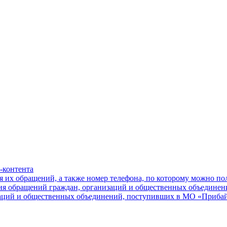
-контента
я их обращений, а также номер телефона, по которому можно п
ния обращений граждан, организаций и общественных объединен
заций и общественных объединений, поступивших в МО «Приба