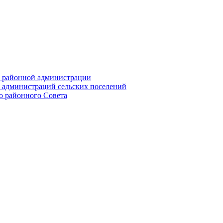
их районной администрации
х администраций сельских поселений
го районного Совета