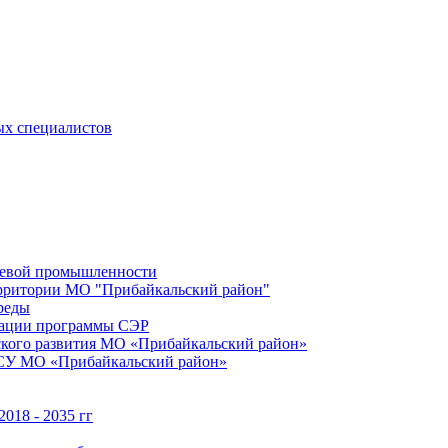
ых специалистов
щевой промышленности
территории МО "Прибайкальский район"
реды
зации программы СЭР
ского развития МО «Прибайкальский район»
МСУ МО «Прибайкальский район»
018 - 2035 гг