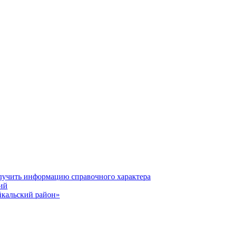
олучить информацию справочного характера
ий
йкальский район»