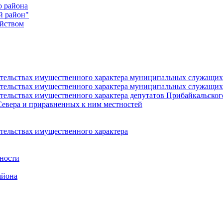
о района
й район"
йством
язательствах имущественного характера муниципальных служащ
язательствах имущественного характера муниципальных служащи
зательствах имущественного характера депутатов Прибайкальско
Севера и приравненных к ним местностей
ательствах имущественного характера
ности
айона