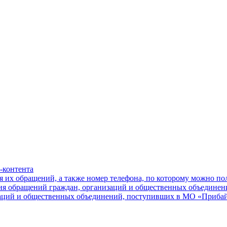
-контента
я их обращений, а также номер телефона, по которому можно п
ния обращений граждан, организаций и общественных объединен
заций и общественных объединений, поступивших в МО «Приба