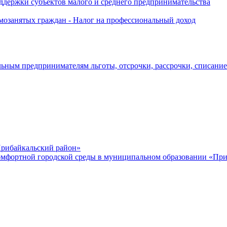
держки субъектов малого и среднего предпринимательства
озанятых граждан - Налог на профессиональный доход
ьным предпринимателям льготы, отсрочки, рассрочки, списани
рибайкальский район»
мфортной городской среды в муниципальном образовании «Приб