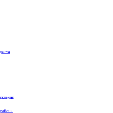
джета
реждений
 район»