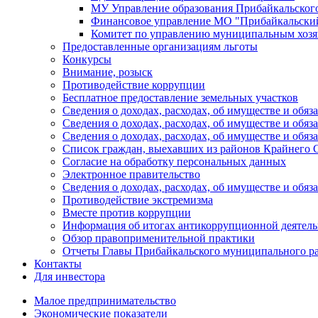
МУ Управление образования Прибайкальског
Финансовое управление МО "Прибайкальски
Комитет по управлению муниципальным хозя
Предоставленные организациям льготы
Конкурсы
Внимание, розыск
Противодействие коррупции
Бесплатное предоставление земельных участков
Сведения о доходах, расходах, об имуществе и об
Сведения о доходах, расходах, об имуществе и об
Сведения о доходах, расходах, об имуществе и обя
Список граждан, выехавших из районов Крайнего 
Согласие на обработку персональных данных
Электронное правительство
Сведения о доходах, расходах, об имуществе и обяз
Противодействие экстремизма
Вместе против коррупции
Информация об итогах антикоррупционной деятель
Обзор правоприменительной практики
Отчеты Главы Прибайкальского муниципального р
Контакты
Для инвестора
Малое предпринимательство
Экономические показатели