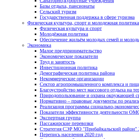
Санаторно-курортные учреждения
Базы отдыха, пансионаты
Сельский туризм
Государственная поддержка в сфере туризма
Физическая культура, спорт и молодежная политика
Физическая культура и спорт
Молодёжная политика
Обеспечение жильём молодых семей и молод
Экономика
Малое предпринимательство
Экономические показатели
Труд и занятость
Инвестиционная политика
Демографическая политика района
Некоммерческие организации
Сектор агропромышленного комплекса и пи
Благоустройство мест массового отдыха на 
Природопользование и охрана окружающей с
Нормативно – правовые документы по реали
Реализация программы социально-экономиче
Показатели эффективности деятельности О
Экспертная группа
Пассажирские перевозки
Стратегия СЭР МО "Прибайкальский район" 2
Перепись населения 2020 год