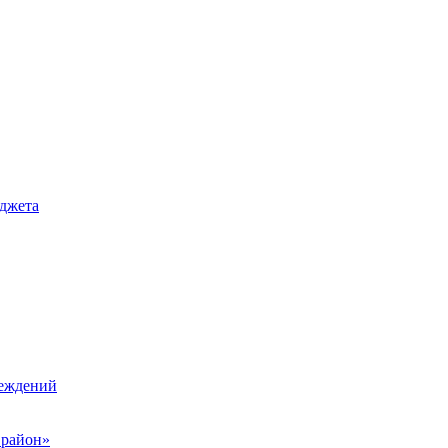
джета
реждений
 район»