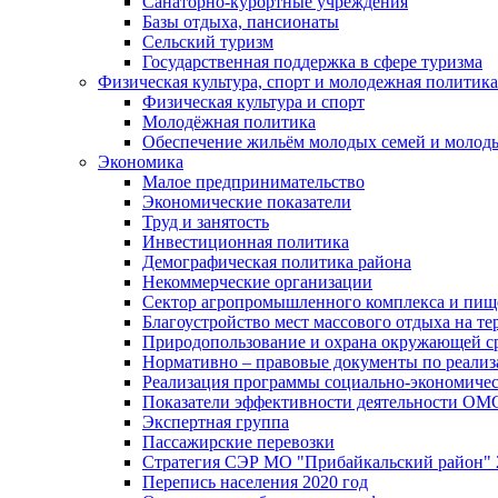
Санаторно-курортные учреждения
Базы отдыха, пансионаты
Сельский туризм
Государственная поддержка в сфере туризма
Физическая культура, спорт и молодежная политика
Физическая культура и спорт
Молодёжная политика
Обеспечение жильём молодых семей и молод
Экономика
Малое предпринимательство
Экономические показатели
Труд и занятость
Инвестиционная политика
Демографическая политика района
Некоммерческие организации
Сектор агропромышленного комплекса и пи
Благоустройство мест массового отдыха на 
Природопользование и охрана окружающей с
Нормативно – правовые документы по реали
Реализация программы социально-экономиче
Показатели эффективности деятельности О
Экспертная группа
Пассажирские перевозки
Стратегия СЭР МО "Прибайкальский район" 2
Перепись населения 2020 год