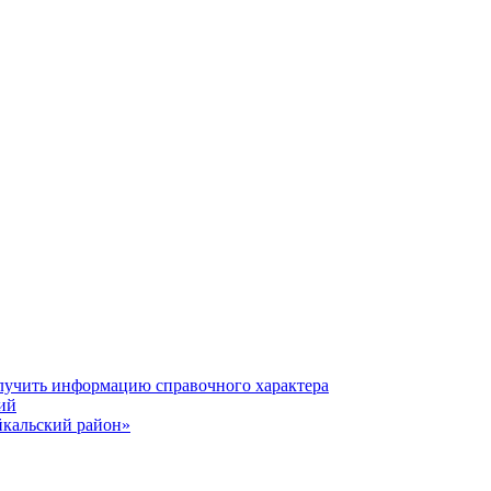
олучить информацию справочного характера
ий
йкальский район»