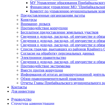
МУ Управление образования Прибайкальског
Финансовое управление МО "Прибайкальски
Комитет по управлению муниципальным хозя
Предоставленные организациям льготы
Конкурсы
Внимание, розыск
Противодействие коррупции
Бесплатное предоставление земельных участков
Сведения о доходах, расходах, об имуществе и об
Сведения о доходах, расходах, об имуществе и об
Сведения о доходах, расходах, об имуществе и обя
Список граждан, выехавших из районов Крайнего 
Согласие на обработку персональных данных
Электронное правительство
Сведения о доходах, расходах, об имуществе и обяз
Противодействие экстремизма
Вместе против коррупции
Информация об итогах антикоррупционной деятель
Обзор правоприменительной практики
Отчеты Главы Прибайкальского муниципального р
Контакты
Для инвестора
Руководство
Структура администрации