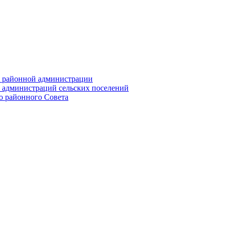
их районной администрации
х администраций сельских поселений
го районного Совета