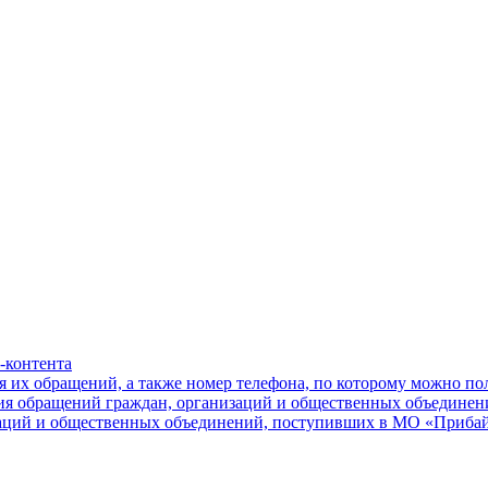
-контента
я их обращений, а также номер телефона, по которому можно п
ния обращений граждан, организаций и общественных объединен
заций и общественных объединений, поступивших в МО «Приба