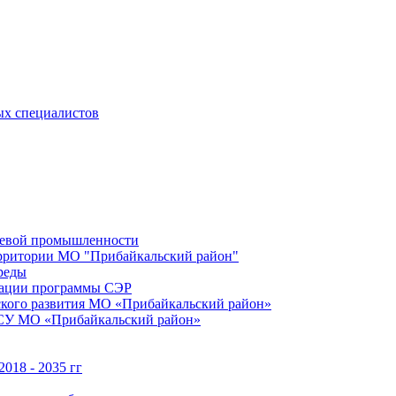
ых специалистов
щевой промышленности
территории МО "Прибайкальский район"
реды
зации программы СЭР
ского развития МО «Прибайкальский район»
МСУ МО «Прибайкальский район»
018 - 2035 гг