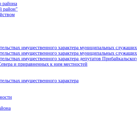
о района
й район"
йством
язательствах имущественного характера муниципальных служащ
язательствах имущественного характера муниципальных служащи
зательствах имущественного характера депутатов Прибайкальско
Севера и приравненных к ним местностей
ательствах имущественного характера
ности
айона