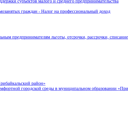
держки субъектов малого и среднего предпринимательства
озанятых граждан - Налог на профессиональный доход
ьным предпринимателям льготы, отсрочки, рассрочки, списани
рибайкальский район»
мфортной городской среды в муниципальном образовании «Приб