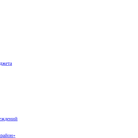
джета
реждений
 район»