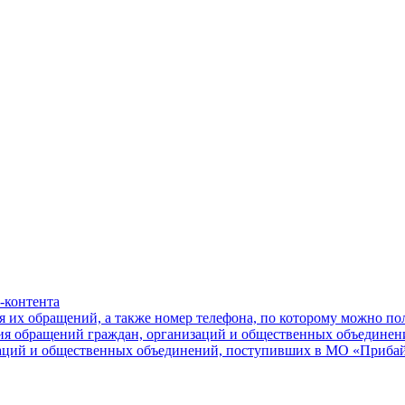
-контента
я их обращений, а также номер телефона, по которому можно п
ния обращений граждан, организаций и общественных объединен
заций и общественных объединений, поступивших в МО «Приба