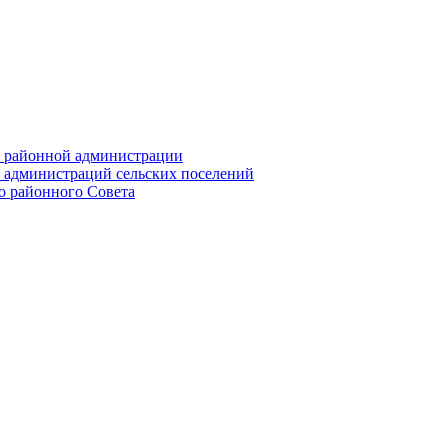
их районной администрации
х администраций сельских поселений
го районного Совета