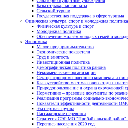
Санаторно-курортные учреждения
Базы отдыха, пансионаты
Сельский туризм
Государственная поддержка в сфере туризма
Физическая культура, спорт и молодежная политика
Физическая культура и спорт
Молодёжная политика
Обеспечение жильём молодых семей и молод
Экономика
Малое предпринимательство
Экономические показатели
Труд и занятость
Инвестиционная политика
Демографическая политика района
Некоммерческие организации
Сектор агропромышленного комплекса и пи
Благоустройство мест массового отдыха на 
Природопользование и охрана окружающей с
Нормативно – правовые документы по реали
Реализация программы социально-экономиче
Показатели эффективности деятельности О
Экспертная группа
Пассажирские перевозки
Стратегия СЭР МО "Прибайкальский район" 2
Перепись населения 2020 год