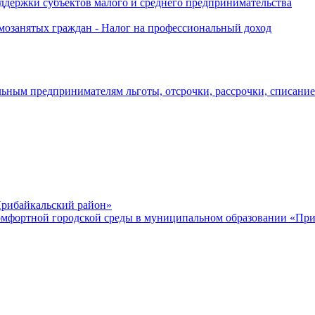
держки субъектов малого и среднего предпринимательства
озанятых граждан - Налог на профессиональный доход
ьным предпринимателям льготы, отсрочки, рассрочки, списани
рибайкальский район»
мфортной городской среды в муниципальном образовании «Приб