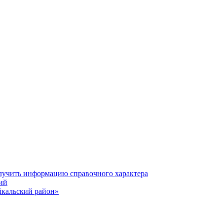
олучить информацию справочного характера
ий
йкальский район»