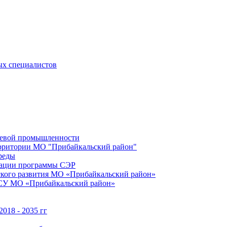
ых специалистов
щевой промышленности
территории МО "Прибайкальский район"
реды
зации программы СЭР
ского развития МО «Прибайкальский район»
МСУ МО «Прибайкальский район»
018 - 2035 гг