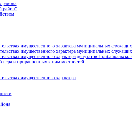
о района
й район"
йством
язательствах имущественного характера муниципальных служащ
язательствах имущественного характера муниципальных служащи
зательствах имущественного характера депутатов Прибайкальско
Севера и приравненных к ним местностей
ательствах имущественного характера
ности
айона