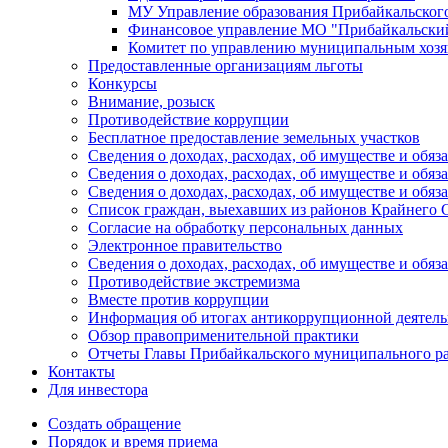
МУ Управление образования Прибайкальског
Финансовое управление МО "Прибайкальски
Комитет по управлению муниципальным хозя
Предоставленные организациям льготы
Конкурсы
Внимание, розыск
Противодействие коррупции
Бесплатное предоставление земельных участков
Сведения о доходах, расходах, об имуществе и об
Сведения о доходах, расходах, об имуществе и об
Сведения о доходах, расходах, об имуществе и обя
Список граждан, выехавших из районов Крайнего 
Согласие на обработку персональных данных
Электронное правительство
Сведения о доходах, расходах, об имуществе и обяз
Противодействие экстремизма
Вместе против коррупции
Информация об итогах антикоррупционной деятель
Обзор правоприменительной практики
Отчеты Главы Прибайкальского муниципального р
Контакты
Для инвестора
Создать обращение
Порядок и время приема