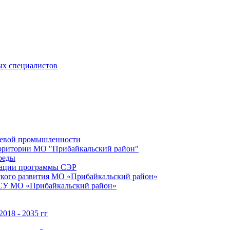
ых специалистов
щевой промышленности
территории МО "Прибайкальский район"
реды
зации программы СЭР
ского развития МО «Прибайкальский район»
МСУ МО «Прибайкальский район»
018 - 2035 гг