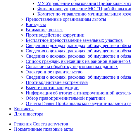
МУ Управление образования Прибайкальског
Финансовое управление МО "Прибайкальски
Комитет по управлению муниципальным хозя
Предоставленные организациям льготы
Конкурсы
Внимание, розыск
Противодействие коррупции
Бесплатное предоставление земельных участков
Сведения о доходах, расходах, об имуществе и об
Сведения о доходах, расходах, об имуществе и об
Сведения о доходах, расходах, об имуществе и обя
Список граждан, выехавших из районов Крайнего 
Согласие на обработку персональных данных
Электронное правительство
Сведения о доходах, расходах, об имуществе и обяз
Противодействие экстремизма
Вместе против коррупции
Информация об итогах антикоррупционной деятель
Обзор правоприменительной практики
Отчеты Главы Прибайкальского муниципального р
Контакты
Для инвестора
Решения Совета депутатов
Нормативные правовые акты