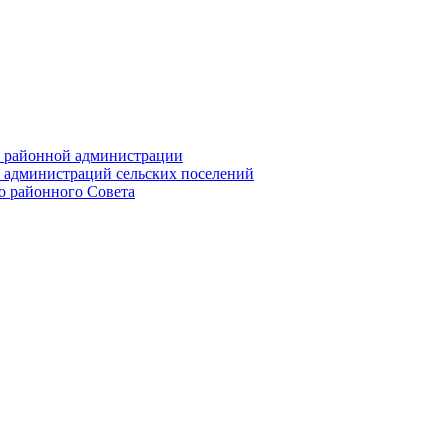
их районной администрации
х администраций сельских поселений
го районного Совета