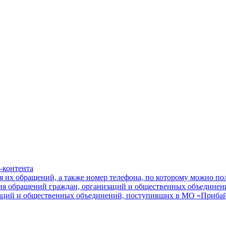
-контента
я их обращений, а также номер телефона, по которому можно п
ния обращений граждан, организаций и общественных объединен
заций и общественных объединений, поступивших в МО «Приба