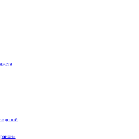
джета
реждений
 район»