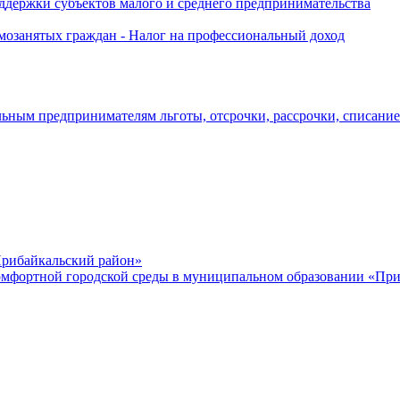
держки субъектов малого и среднего предпринимательства
озанятых граждан - Налог на профессиональный доход
ьным предпринимателям льготы, отсрочки, рассрочки, списани
рибайкальский район»
мфортной городской среды в муниципальном образовании «Приб