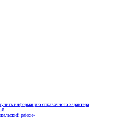
олучить информацию справочного характера
ий
йкальский район»