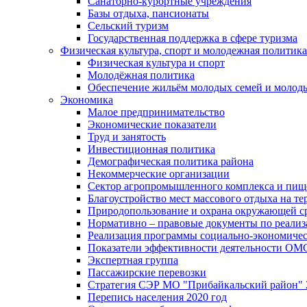
Санаторно-курортные учреждения
Базы отдыха, пансионаты
Сельский туризм
Государственная поддержка в сфере туризма
Физическая культура, спорт и молодежная политика
Физическая культура и спорт
Молодёжная политика
Обеспечение жильём молодых семей и молод
Экономика
Малое предпринимательство
Экономические показатели
Труд и занятость
Инвестиционная политика
Демографическая политика района
Некоммерческие организации
Сектор агропромышленного комплекса и пи
Благоустройство мест массового отдыха на 
Природопользование и охрана окружающей с
Нормативно – правовые документы по реали
Реализация программы социально-экономиче
Показатели эффективности деятельности О
Экспертная группа
Пассажирские перевозки
Стратегия СЭР МО "Прибайкальский район" 2
Перепись населения 2020 год