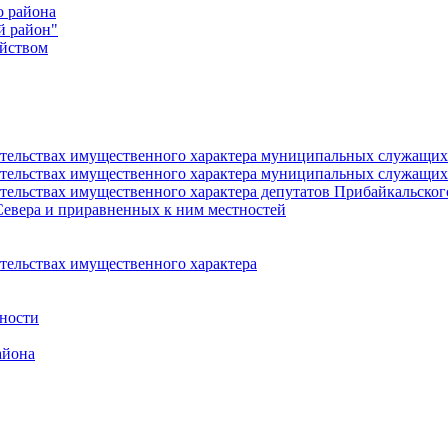
о района
й район"
йством
язательствах имущественного характера муниципальных служащ
язательствах имущественного характера муниципальных служащи
зательствах имущественного характера депутатов Прибайкальско
Севера и приравненных к ним местностей
ательствах имущественного характера
ности
айона