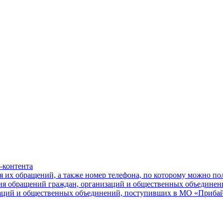
-контента
я их обращений, а также номер телефона, по которому можно п
ния обращений граждан, организаций и общественных объединен
заций и общественных объединений, поступивших в МО «Приба