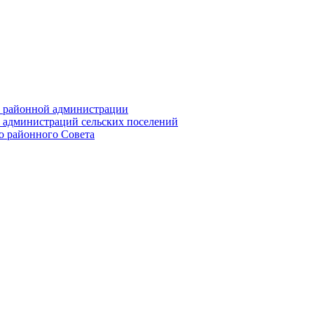
их районной администрации
х администраций сельских поселений
го районного Совета