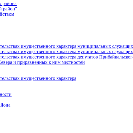
о района
й район"
йством
язательствах имущественного характера муниципальных служащ
язательствах имущественного характера муниципальных служащи
зательствах имущественного характера депутатов Прибайкальско
Севера и приравненных к ним местностей
ательствах имущественного характера
ности
айона