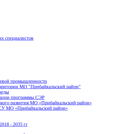
ых специалистов
щевой промышленности
территории МО "Прибайкальский район"
реды
зации программы СЭР
ского развития МО «Прибайкальский район»
МСУ МО «Прибайкальский район»
018 - 2035 гг