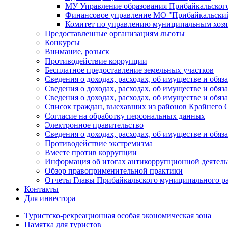
МУ Управление образования Прибайкальског
Финансовое управление МО "Прибайкальски
Комитет по управлению муниципальным хозя
Предоставленные организациям льготы
Конкурсы
Внимание, розыск
Противодействие коррупции
Бесплатное предоставление земельных участков
Сведения о доходах, расходах, об имуществе и об
Сведения о доходах, расходах, об имуществе и об
Сведения о доходах, расходах, об имуществе и обя
Список граждан, выехавших из районов Крайнего 
Согласие на обработку персональных данных
Электронное правительство
Сведения о доходах, расходах, об имуществе и обяз
Противодействие экстремизма
Вместе против коррупции
Информация об итогах антикоррупционной деятель
Обзор правоприменительной практики
Отчеты Главы Прибайкальского муниципального р
Контакты
Для инвестора
Туристско-рекреационная особая экономическая зона
Памятка для туристов