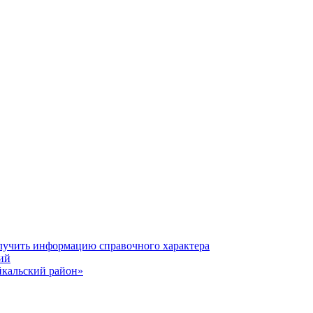
олучить информацию справочного характера
ий
йкальский район»