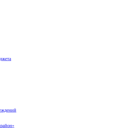
джета
реждений
 район»