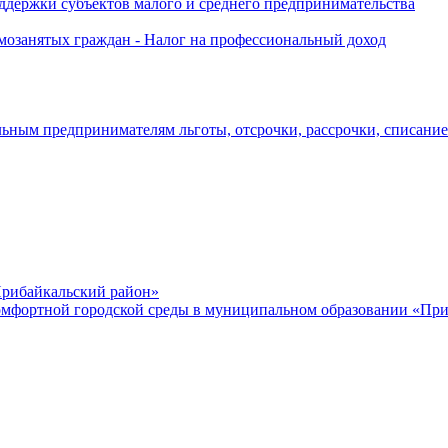
держки субъектов малого и среднего предпринимательства
озанятых граждан - Налог на профессиональный доход
ьным предпринимателям льготы, отсрочки, рассрочки, списани
рибайкальский район»
мфортной городской среды в муниципальном образовании «Приб