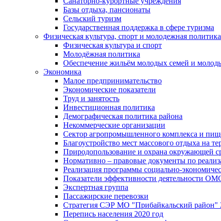
Санаторно-курортные учреждения
Базы отдыха, пансионаты
Сельский туризм
Государственная поддержка в сфере туризма
Физическая культура, спорт и молодежная политика
Физическая культура и спорт
Молодёжная политика
Обеспечение жильём молодых семей и молод
Экономика
Малое предпринимательство
Экономические показатели
Труд и занятость
Инвестиционная политика
Демографическая политика района
Некоммерческие организации
Сектор агропромышленного комплекса и пи
Благоустройство мест массового отдыха на 
Природопользование и охрана окружающей с
Нормативно – правовые документы по реали
Реализация программы социально-экономиче
Показатели эффективности деятельности О
Экспертная группа
Пассажирские перевозки
Стратегия СЭР МО "Прибайкальский район" 2
Перепись населения 2020 год