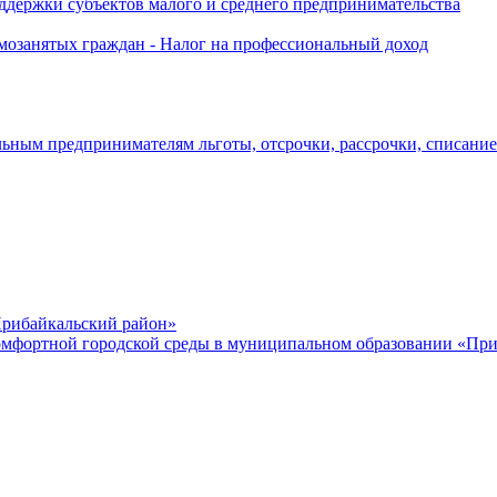
держки субъектов малого и среднего предпринимательства
озанятых граждан - Налог на профессиональный доход
ьным предпринимателям льготы, отсрочки, рассрочки, списани
рибайкальский район»
мфортной городской среды в муниципальном образовании «Приб