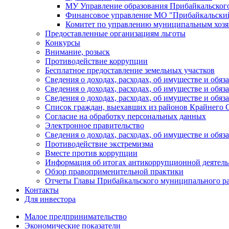
МУ Управление образования Прибайкальског
Финансовое управление МО "Прибайкальски
Комитет по управлению муниципальным хозя
Предоставленные организациям льготы
Конкурсы
Внимание, розыск
Противодействие коррупции
Бесплатное предоставление земельных участков
Сведения о доходах, расходах, об имуществе и об
Сведения о доходах, расходах, об имуществе и об
Сведения о доходах, расходах, об имуществе и обя
Список граждан, выехавших из районов Крайнего 
Согласие на обработку персональных данных
Электронное правительство
Сведения о доходах, расходах, об имуществе и обяз
Противодействие экстремизма
Вместе против коррупции
Информация об итогах антикоррупционной деятель
Обзор правоприменительной практики
Отчеты Главы Прибайкальского муниципального р
Контакты
Для инвестора
Малое предпринимательство
Экономические показатели