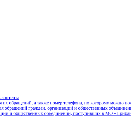
-контента
я их обращений, а также номер телефона, по которому можно п
ния обращений граждан, организаций и общественных объединен
заций и общественных объединений, поступивших в МО «Приба