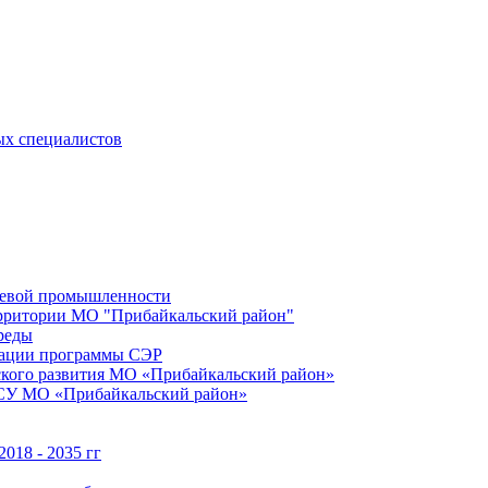
ых специалистов
щевой промышленности
территории МО "Прибайкальский район"
реды
зации программы СЭР
ского развития МО «Прибайкальский район»
МСУ МО «Прибайкальский район»
018 - 2035 гг