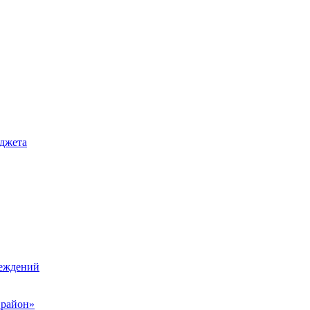
джета
реждений
 район»