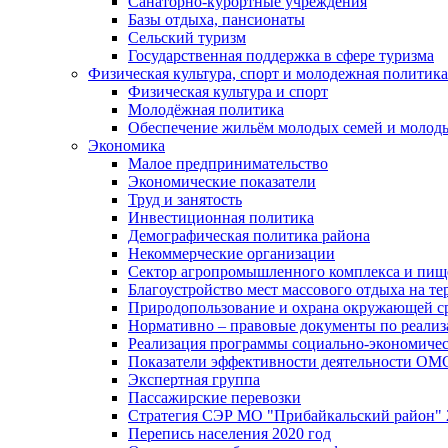
Санаторно-курортные учреждения
Базы отдыха, пансионаты
Сельский туризм
Государственная поддержка в сфере туризма
Физическая культура, спорт и молодежная политика
Физическая культура и спорт
Молодёжная политика
Обеспечение жильём молодых семей и молод
Экономика
Малое предпринимательство
Экономические показатели
Труд и занятость
Инвестиционная политика
Демографическая политика района
Некоммерческие организации
Сектор агропромышленного комплекса и пи
Благоустройство мест массового отдыха на 
Природопользование и охрана окружающей с
Нормативно – правовые документы по реали
Реализация программы социально-экономиче
Показатели эффективности деятельности О
Экспертная группа
Пассажирские перевозки
Стратегия СЭР МО "Прибайкальский район" 2
Перепись населения 2020 год