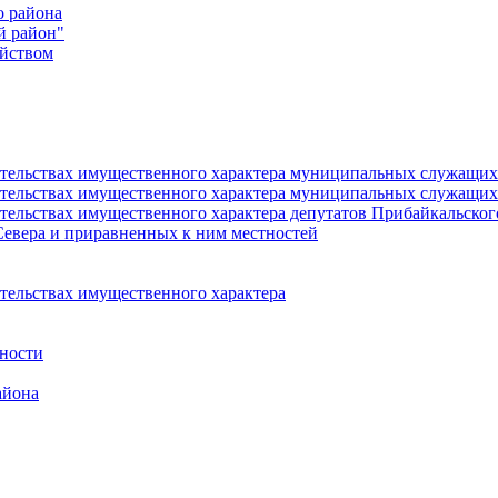
о района
й район"
йством
язательствах имущественного характера муниципальных служащ
язательствах имущественного характера муниципальных служащи
зательствах имущественного характера депутатов Прибайкальско
Севера и приравненных к ним местностей
ательствах имущественного характера
ности
айона