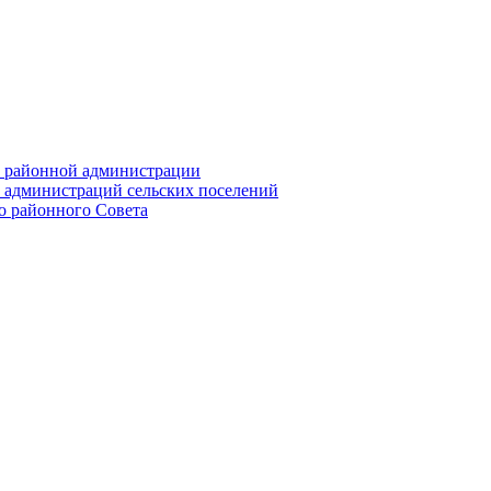
их районной администрации
х администраций сельских поселений
го районного Совета