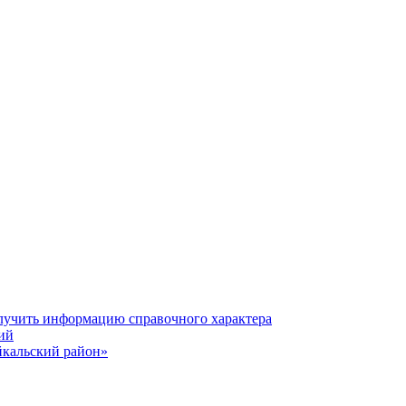
олучить информацию справочного характера
ий
йкальский район»