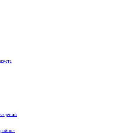
джета
реждений
 район»