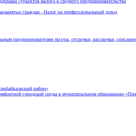
держки субъектов малого и среднего предпринимательства
озанятых граждан - Налог на профессиональный доход
ьным предпринимателям льготы, отсрочки, рассрочки, списани
рибайкальский район»
мфортной городской среды в муниципальном образовании «Приб