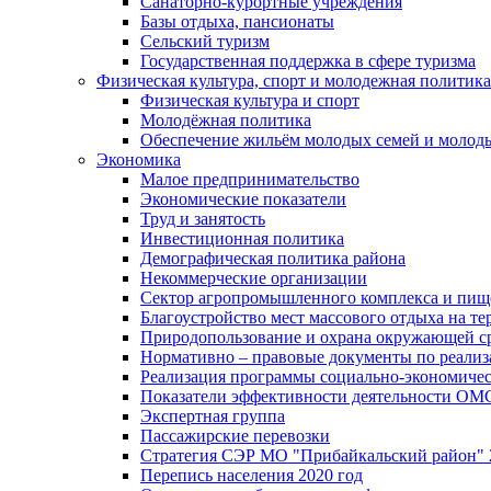
Санаторно-курортные учреждения
Базы отдыха, пансионаты
Сельский туризм
Государственная поддержка в сфере туризма
Физическая культура, спорт и молодежная политика
Физическая культура и спорт
Молодёжная политика
Обеспечение жильём молодых семей и молод
Экономика
Малое предпринимательство
Экономические показатели
Труд и занятость
Инвестиционная политика
Демографическая политика района
Некоммерческие организации
Сектор агропромышленного комплекса и пи
Благоустройство мест массового отдыха на 
Природопользование и охрана окружающей с
Нормативно – правовые документы по реали
Реализация программы социально-экономиче
Показатели эффективности деятельности О
Экспертная группа
Пассажирские перевозки
Стратегия СЭР МО "Прибайкальский район" 2
Перепись населения 2020 год