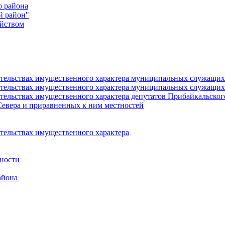
о района
й район"
йством
язательствах имущественного характера муниципальных служащ
язательствах имущественного характера муниципальных служащи
зательствах имущественного характера депутатов Прибайкальско
Севера и приравненных к ним местностей
ательствах имущественного характера
ности
айона