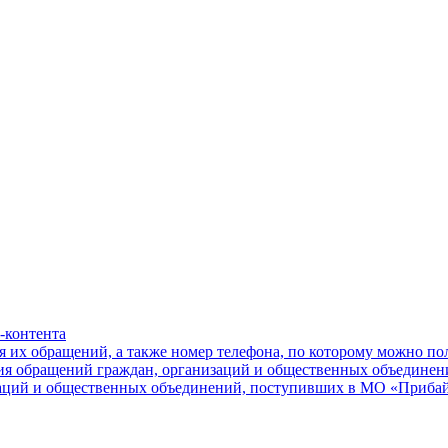
-контента
я их обращений, а также номер телефона, по которому можно п
ния обращений граждан, организаций и общественных объединен
заций и общественных объединений, поступивших в МО «Приба