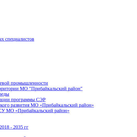
ых специалистов
щевой промышленности
территории МО "Прибайкальский район"
реды
зации программы СЭР
ского развития МО «Прибайкальский район»
МСУ МО «Прибайкальский район»
018 - 2035 гг