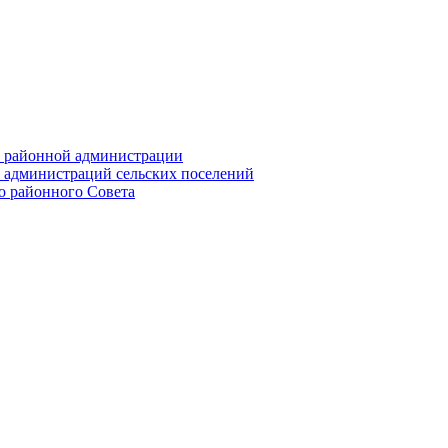
их районной администрации
х администраций сельских поселений
го районного Совета