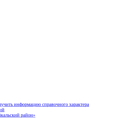
олучить информацию справочного характера
ий
йкальский район»