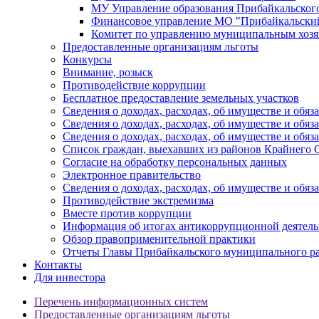
МУ Управление образования Прибайкальског
Финансовое управление МО "Прибайкальски
Комитет по управлению муниципальным хозя
Предоставленные организациям льготы
Конкурсы
Внимание, розыск
Противодействие коррупции
Бесплатное предоставление земельных участков
Сведения о доходах, расходах, об имуществе и об
Сведения о доходах, расходах, об имуществе и об
Сведения о доходах, расходах, об имуществе и обя
Список граждан, выехавших из районов Крайнего 
Согласие на обработку персональных данных
Электронное правительство
Сведения о доходах, расходах, об имуществе и обяз
Противодействие экстремизма
Вместе против коррупции
Информация об итогах антикоррупционной деятель
Обзор правоприменительной практики
Отчеты Главы Прибайкальского муниципального р
Контакты
Для инвестора
Перечень информационных систем
Предоставленные организациям льготы